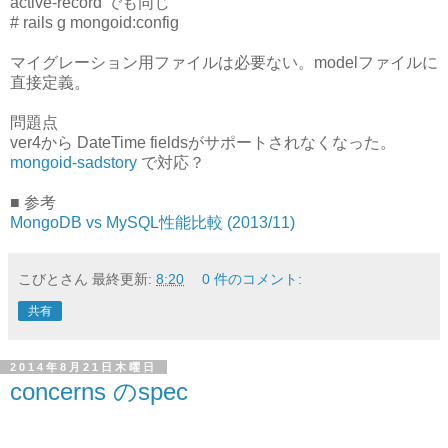
active-record でも同じ
# rails g mongoid:config
マイグレーション用ファイルは必要ない。modelファイルに
直接定義。
問題点
ver4から DateTime fieldsがサポートされなくなった。
mongoid-sadstory
で対応？
■ 参考
MongoDB vs MySQL性能比較 (2013/11)
こびとさん
最終更新:
8:20
0 件のコメント:
共有
2014年8月21日木曜日
concerns のspec