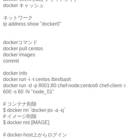
docker キャッシュ
ネットワーク
ip address show "docker0"
dockerコマンド
docker pull centos
docker images
commit
docker info
docker run -i -t centos /bin/bash
docker run -d -p 8001:80 chef-node:centos6 chef-client -i
600 -s 60 -N "node_01"
# コンテナ削除
$ docker rm `docker ps -a -q`
# イメージ削除
$ docker rmi [IMAGE]
# docker-host上からログイン