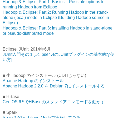
Hadoop & Eclipse: Part 1: Basics – Possible options for
running Hadoop from Eclipse
Hadoop & Eclipse: Part 2: Running Hadoop in the stand-
alone (local) mode in Eclipse (Building Hadoop source in
Eclipse)
Hadoop & Eclipse: Part 3: Installing Hadoop in stand-alone
or pseudo-distributed mode
Eclipse, JUnit 2014年6月
JUnit入門その１[Eclipse4.4のJUnitプラグインの基本的な使
い方]
■ 生Hadoop のインストール (CDHじゃない)
Apache Hadoop のインストール
Apache Hadoop 2.2.0 を Debian 7にインストールする
■ HBase
CentOS 6.5でHBaseのスタンドアロンモードを動かす
■ Spark
SparkをStandalone Modeで実行してみる