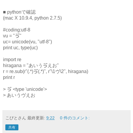
■ pythonで確認
(mac X 10.9.4, python 2.7.5)
#coding:utf-8
vu = "ゔ"
uc= unicode(vu, "utf-8")
print uc, type(uc)
import re
hiragana = "あいうゔえお"
r = re.sub(r"(.*)ゔ(.*)", r"\1ヴ\2", hiragana)
print r
> ゔ <type 'unicode'>
> あいうヴえお
こびとさん
最終更新:
9:22
0 件のコメント:
共有