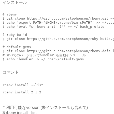
インストール
# rbenv

$ git clone https://github.com/sstephenson/rbenv.git ~/
$ echo 'export PATH="$HOME/.rbenv/bin:$PATH"' >> ~/.bas
$ echo 'eval "$(rbenv init -)"' >> ~/.bash_profile

# ruby-build

$ git clone https://github.com/sstephenson/ruby-build.g
$ git clone https://github.com/sstephenson/rbenv-defau
# すべてのバージョンでbundler を自動インストール

コマンド
rbenv install --list
rbenv install 2.1.2
# 利用可能なversion (未インストールも含めて)
$ rbenv install --list