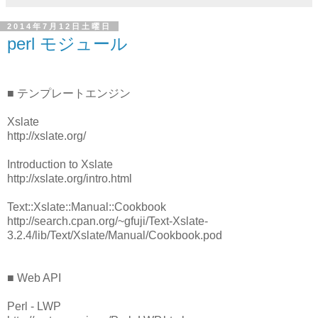
2014年7月12日土曜日
perl モジュール
■ テンプレートエンジン
Xslate
http://xslate.org/
Introduction to Xslate
http://xslate.org/intro.html
Text::Xslate::Manual::Cookbook
http://search.cpan.org/~gfuji/Text-Xslate-
3.2.4/lib/Text/Xslate/Manual/Cookbook.pod
■ Web API
Perl - LWP