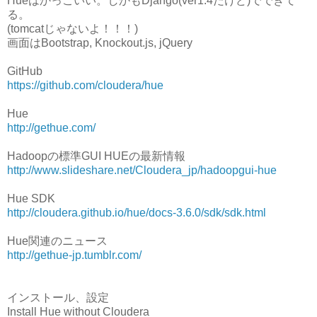
Hueはかっこいい。しかもDjango(ver1.4だけど)でできて
る。
(tomcatじゃないよ！！！)
画面はBootstrap, Knockout.js, jQuery
GitHub
https://github.com/cloudera/hue
Hue
http://gethue.com/
Hadoopの標準GUI HUEの最新情報
http://www.slideshare.net/Cloudera_jp/hadoopgui-hue
Hue SDK
http://cloudera.github.io/hue/docs-3.6.0/sdk/sdk.html
Hue関連のニュース
http://gethue-jp.tumblr.com/
インストール、設定
Install Hue without Cloudera