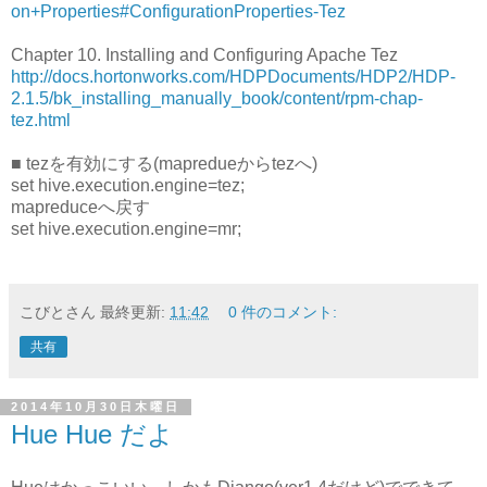
on+Properties#ConfigurationProperties-Tez
Chapter 10. Installing and Configuring Apache Tez
http://docs.hortonworks.com/HDPDocuments/HDP2/HDP-
2.1.5/bk_installing_manually_book/content/rpm-chap-
tez.html
■ tezを有効にする(mapredueからtezへ)
set hive.execution.engine=tez;
mapreduceへ戻す
set hive.execution.engine=mr;
こびとさん
最終更新:
11:42
0 件のコメント:
共有
2014年10月30日木曜日
Hue Hue だよ