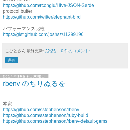
https://github.com/rcongiu/Hive-JSON-Serde
protocol buffer
https://github.com/twitter/elephant-bird
パフォーマンス比較
https://gist.github.com/joshsz/11299196
こびとさん
最終更新:
22:36
0 件のコメント:
共有
2014年10月9日木曜日
rbenv のちりぬるを
本家
https://github.com/sstephenson/rbenv
https://github.com/sstephenson/ruby-build
https://github.com/sstephenson/rbenv-default-gems