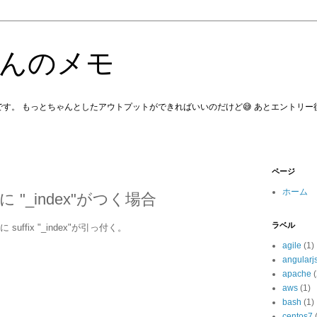
んのメモ
す。 もっとちゃんとしたアウトプットができればいいのだけど😅 あとエントリ
ページ
ホーム
に "_index"がつく場合
ラベル
suffix "_index"が引っ付く。
agile
(1)
angularj
apache
(
aws
(1)
bash
(1)
centos7