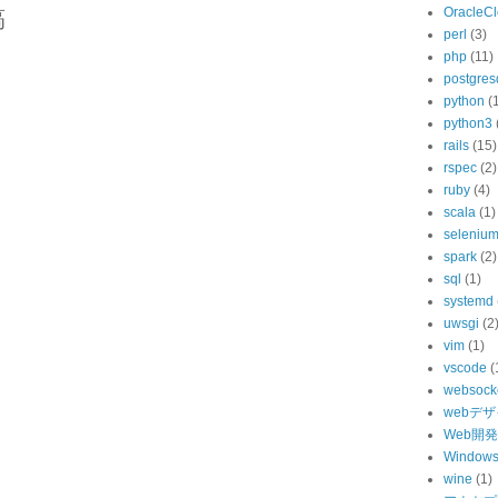
OracleC
稿
perl
(3)
php
(11)
postgres
python
(
python3
rails
(15)
rspec
(2)
ruby
(4)
scala
(1)
seleniu
spark
(2)
sql
(1)
systemd
uwsgi
(2
vim
(1)
vscode
(
websock
webデ
Web開発
Windo
wine
(1)