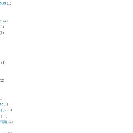
loud
(1)
ql
(4)
18)
(1)
m
(1)
(2)
)
1)
et
(1)
ザイン
(3)
(11)
ws環境
(4)