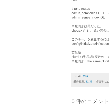
# rake routes
admin_companies GET /
admin_series_index GE
単複同形は罠だった。
sheepとかも。 遠い昔
このルールを変更するに
config/initializers/inflectio
英単語
plural：(形容詞) 複数の、複
単複同形：the same plural a
ラベル:
rails
最終更新:
11:33
投稿者
こ
0 件のコメント