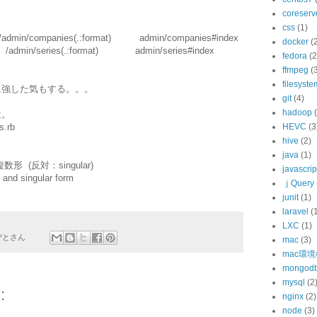
coreserv
css
(1)
admin/companies(.:format) admin/companies#index
docker
(
T /admin/series(.:format) admin/series#index
fedora
(2
ffmpeg
(
filesyste
勉に強した気もする。。。
git
(4)
hadoop
は。
ns.rb
HEVC
(3
hive
(2)
java
(1)
数形 (反対：singular)
javascrip
nd singular form
ｊQuery
junit
(1)
laravel
(
LXC
(1)
びとさん
mac
(3)
mac環
mongod
mysql
(2
:
nginx
(2)
node
(3)