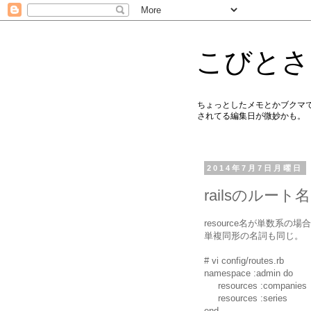
こびとさ
ちょっとしたメモとかブクマで
されてる編集日が微妙かも。
2014年7月7日月曜日
railsのルート名
resource名が単数系の場合に 
単複同形の名詞も同じ。
# vi config/routes.rb
namespace :admin do
resources :companies
resources :series
end