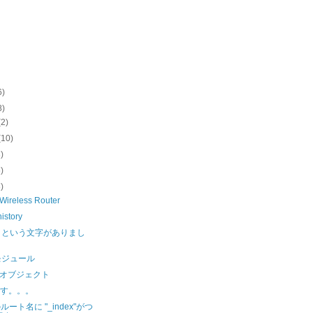
6)
8)
(2)
(10)
3)
5)
8)
Wireless Router
istory
」という文字がありまし
。
 モジュール
lのオブジェクト
lです。。。
sのルート名に "_index"がつ