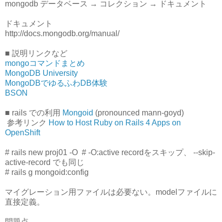
mongodb データベース → コレクション → ドキュメント
ドキュメント
http://docs.mongodb.org/manual/
■ 説明リンクなど
mongoコマンドまとめ
MongoDB University
MongoDBでゆるふわDB体験
BSON
■ rails での利用
Mongoid
(pronounced mann-goyd)
参考リンク
How to Host Ruby on Rails 4 Apps on
OpenShift
# rails new proj01
-O # -O:active recordをスキップ、 --skip-
active-record でも同じ
# rails g mongoid:config
マイグレーション用ファイルは必要ない。modelファイルに
直接定義。
問題点