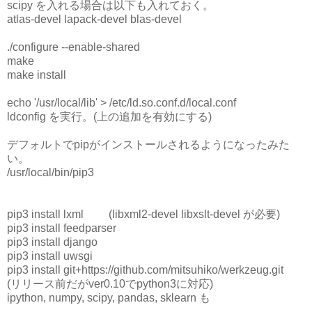
scipy を入れる場合は以下も入れておく。
atlas-devel lapack-devel blas-devel
./configure --enable-shared
make
make install
echo '/usr/local/lib' > /etc/ld.so.conf.d/local.conf
ldconfig を実行。(上の追加を有効にする)
デフォルトでpipがインストールされるようになったみた
い。
/usr/local/bin/pip3
pip3 install lxml (libxml2-devel libxslt-devel が必要)
pip3 install feedparser
pip3 install django
pip3 install uwsgi
pip3 install git+https://github.com/mitsuhiko/werkzeug.git
(リリース前だがver0.10でpython3に対応)
ipython, numpy, scipy, pandas, sklearn も