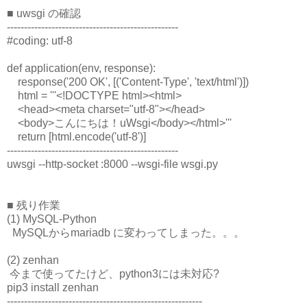
■ uwsgi の確認
--------------------------------------------------
#coding: utf-8
def application(env, response):
response('200 OK', [('Content-Type', 'text/html')])
html = '''<!DOCTYPE html><html>
<head><meta charset="utf-8"></head>
<body>こんにちは！uWsgi</body></html>'''
return [html.encode('utf-8')]
--------------------------------------------------
uwsgi --http-socket :8000 --wsgi-file wsgi.py
■ 残り作業
(1) MySQL-Python
MySQLからmariadb に変わってしまった。。。
(2) zenhan
今まで使ってたけど、python3には未対応?
pip3 install zenhan
---------------------------------------------------------