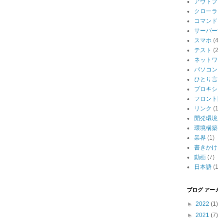
アウトプ
クローラ
コマンド
サーバー
スマホ
(4
テスト
(2
ネットワ
パソコン
ひとり言
プロキシ
フロント
リンク
(1
開発環境
環境構築
業界
(1)
書きかけ
動画
(7)
日本語
(1
ブログ アー
►
2022
(1)
►
2021
(7)