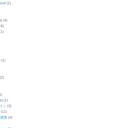
loud
(1)
ql
(4)
18)
(1)
m
(1)
(2)
)
1)
et
(1)
ザイン
(3)
(11)
ws環境
(4)