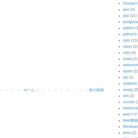
OracleC
perl
(3)
php
(11)
postgres
python
(
python3
rails
(15)
rspec
(2)
ruby
(4)
scala
(1)
seleniu
spark
(2)
sql
(1)
systemd
uwsgi
(2
ホーム
前の投稿
vim
(1)
vscode
(
websock
webデ
Web開発
Windo
wine
(1)