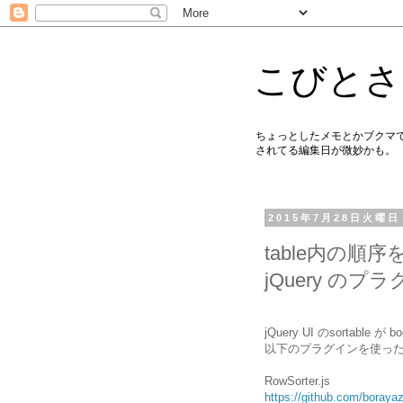
こびとさ
ちょっとしたメモとかブクマで
されてる編集日が微妙かも。
2015年7月28日火曜日
table内の
jQuery のプ
jQuery UI のsortab
以下のプラグインを使っ
RowSorter.js
https://github.com/borayaz