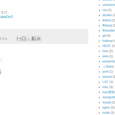
coreserv
css
(1)
よさげ。
docker
(
/TableDnD
fedora
(2
ffmpeg
(
filesyste
git
(4)
とさん
hadoop
HEVC
(3
hive
(2)
java
(1)
:
javascrip
ｊQuery
稿
junit
(1)
laravel
(
LXC
(1)
mac
(3)
mac環
mongod
mysql
(2
nginx
(2)
node
(3)