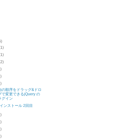
6)
(1)
(1)
(2)
4)
3)
2)
le内の順序をドラッグ&ドロ
で変更できるjQuery の
ラグイン
rk インストール 2回目
1)
4)
6)
2)