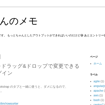
んのメモ
す。 もっとちゃんとしたアウトプットができればいいのだけど😅 あとエントリ
ページ
ホーム
順序をドラッグ&ドロップで変更できる
ラグイン
ラベル
agile
(1)
angularj
le が bootstrap のタブと一緒に使うと、ダメになるので、
た。
apache
(
aws
(1)
bash
(1)
ilim/rowsorter
centos7