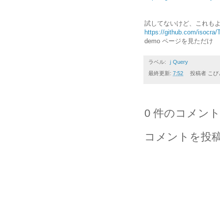
試してないけど、これも
https://github.com/isocra
demo ページを見ただけ
ラベル:
ｊQuery
最終更新:
7:52
投稿者
こび
0 件のコメント
コメントを投