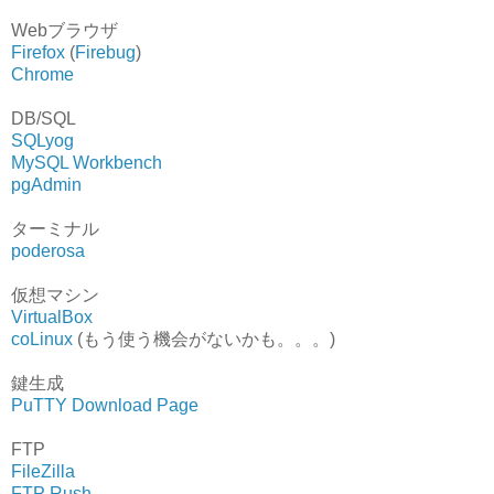
Webブラウザ
Firefox
(
Firebug
)
Chrome
DB/SQL
SQLyog
MySQL Workbench
pgAdmin
ターミナル
poderosa
仮想マシン
VirtualBox
coLinux
(もう使う機会がないかも。。。)
鍵生成
PuTTY Download Page
FTP
FileZilla
FTP Rush